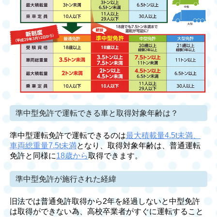
準中型免許で運転できる車と取得対象年齢は？
準中型運転免許で運転できるのは
最大積載量4.5t未満、
車両総重量7.5t未満
となり、取得対象年齢は、普通運転
免許と同様に
18歳から
取得できます。
準中型免許が施行された経緯
旧法では普通免許取得から2年を経過しないと中型免許
は取得ができない為、高校卒業者がすぐに運転すること