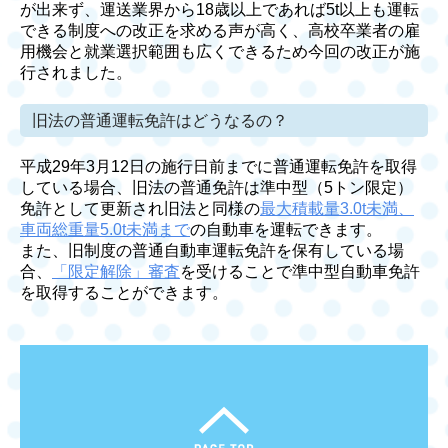
が出来ず、運送業界から18歳以上であれば5t以上も運転
できる制度への改正を求める声が高く、高校卒業者の雇
用機会と就業選択範囲も広くできるため今回の改正が施
行されました。
旧法の普通運転免許はどうなるの？
平成29年3月12日の施行日前までに普通運転免許を取得
している場合、旧法の普通免許は準中型（5トン限定）
免許として更新され旧法と同様の
最大積載量3.0t未満、
車両総重量5.0t未満まで
の自動車を運転できます。
また、旧制度の普通自動車運転免許を保有している場
合、
「限定解除」審査
を受けることで準中型自動車免許
を取得することができます。