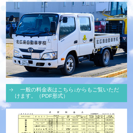
準中型自動車
けん引車
大型特殊
大型・普通二輪AT限定等
教習生の方
オンライン学科
ネット技能予約システム
一般の料金表はこちら↓からもご覧いただ
けます。（PDF形式）
ムサシ
自学カレンダー表
各講習のご案内