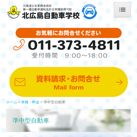
ホーム
プライバシーポリシー
入校の手続き
北広島自動車学校について
車種・料金
ホーム
車種・料金
準中型自動車
普通自動車
大型自動車
準中型自動車
中型自動車